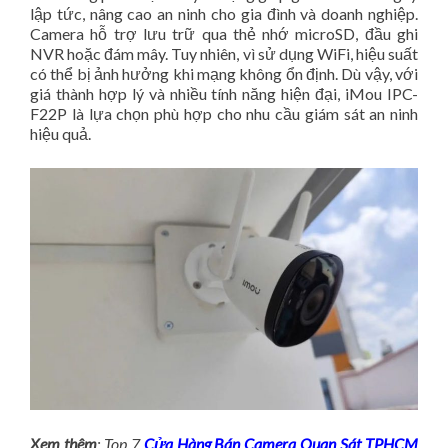
lập tức, nâng cao an ninh cho gia đình và doanh nghiệp.
Camera hỗ trợ lưu trữ qua thẻ nhớ microSD, đầu ghi
NVR hoặc đám mây. Tuy nhiên, vì sử dụng WiFi, hiệu suất
có thể bị ảnh hưởng khi mạng không ổn định. Dù vậy, với
giá thành hợp lý và nhiều tính năng hiện đại, iMou IPC-
F22P là lựa chọn phù hợp cho nhu cầu giám sát an ninh
hiệu quả.
Xem thêm
: Top 7
Cửa Hàng Bán Camera Quan Sát TPHCM