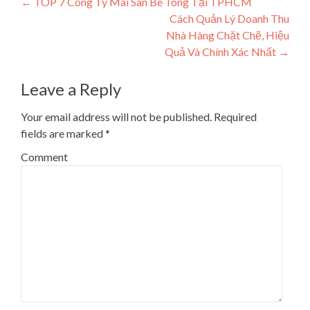
Post navigation
←
TOP 7 Công Ty Mài Sàn Bê Tông Tại TPHCM
Cách Quản Lý Doanh Thu
Nhà Hàng Chặt Chẽ, Hiệu
Quả Và Chính Xác Nhất
→
Leave a Reply
Your email address will not be published.
Required
fields are marked
*
Comment