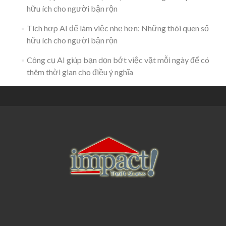
hữu ích cho người bận rộn
Tích hợp AI để làm việc nhẹ hơn: Những thói quen số
hữu ích cho người bận rộn
Công cụ AI giúp bạn dọn bớt việc vặt mỗi ngày để có
thêm thời gian cho điều ý nghĩa