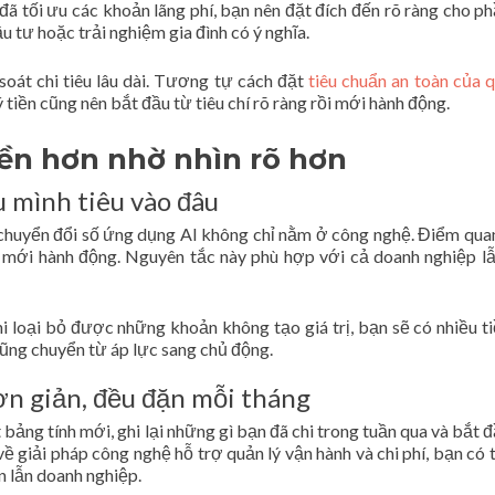
đã tối ưu các khoản lãng phí, bạn nên đặt đích đến rõ ràng cho ph
u tư hoặc trải nghiệm gia đình có ý nghĩa.
soát chi tiêu lâu dài. Tương tự cách đặt
tiêu chuẩn an toàn của 
 tiền cũng nên bắt đầu từ tiêu chí rõ ràng rồi mới hành động.
tiền hơn nhờ nhìn rõ hơn
 mình tiêu vào đâu
 chuyển đổi số ứng dụng AI không chỉ nằm ở công nghệ. Điểm qua
ồi mới hành động. Nguyên tắc này phù hợp với cả doanh nghiệp l
hi loại bỏ được những khoản không tạo giá trị, bạn sẽ có nhiều t
cũng chuyển từ áp lực sang chủ động.
ơn giản, đều đặn mỗi tháng
ng tính mới, ghi lại những gì bạn đã chi trong tuần qua và bắt đ
ề giải pháp công nghệ hỗ trợ quản lý vận hành và chi phí, bạn có 
n lẫn doanh nghiệp.