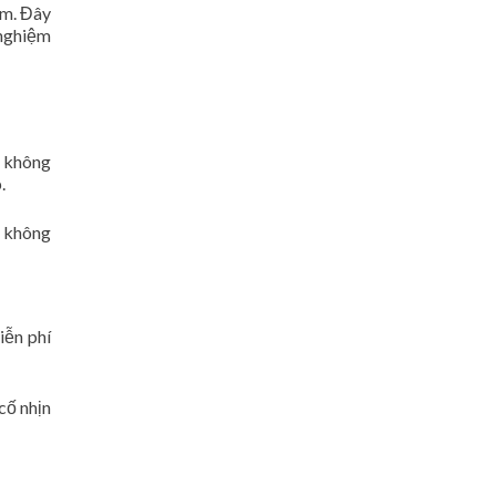
êm. Đây
 nghiệm
p không
.
ó không
iễn phí
cố nhịn