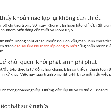
 thấy khoản nào lặp lại không cần thiết
n bộ chi tiêu trong 30 ngày. Không cần hoàn hảo, chỉ cần đủ trun
định, nhóm biến động cần thiết và nhóm tùy ý.
m nhất. Không phải vì các khoản đó luôn xấu, mà vì bạn chưa từ
ách tránh
các sai lầm khi thành lập công ty mới
cũng nhấn mạnh đi
ớm.
để khỏi quên, khỏi phát sinh phí phạt
 bước tiếp theo là tự động hoá chúng. Bạn có thể cài thanh toán 
nh kỳ khác. Việc này giúp tránh phí phạt trễ hạn và giảm tải việc p
rình trong doanh nghiệp. Những việc lặp lại và có thể dự đoán tr
ệc thật sự ý nghĩa