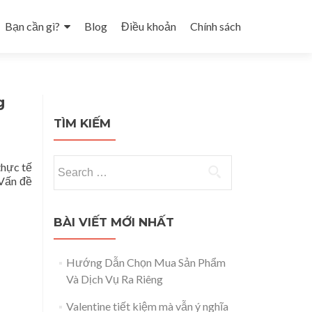
Bạn cần gì?
Blog
Điều khoản
Chính sách
g
TÌM KIẾM
Search for:
thực tế
 Vấn đề
BÀI VIẾT MỚI NHẤT
Hướng Dẫn Chọn Mua Sản Phẩm
Và Dịch Vụ Ra Riêng
Valentine tiết kiệm mà vẫn ý nghĩa