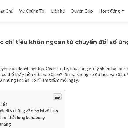
p to content
ng Chủ
Về Chúng Tôi
Liên hệ
Quyên Góp
Hoạt động
ọc chi tiêu khôn ngoan từ chuyển đổi số ứn
uyện của doanh nghiệp. Cách tư duy này cũng gợi ý nhiều bài học 
n có thể thấy tiền vừa vào đã vơi đi mà không rõ đã tiêu vào đâu.
 ở những khoản “rò rỉ” âm thầm mỗi ngày.
í ẩn
ất đi ở những việc lặp lại vô hình
ả hơn thắt lưng buộc bụng
 tháng