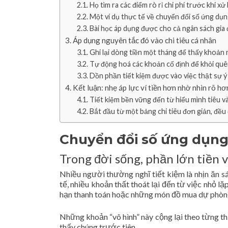
Họ tìm ra các điểm rò rỉ chi phí trước khi xử 
Một ví dụ thực tế về chuyển đổi số ứng dụng
Bài học áp dụng được cho cả ngân sách gia 
Áp dụng nguyên tắc đó vào chi tiêu cá nhân
Ghi lại dòng tiền một tháng để thấy khoản n
Tự động hoá các khoản cố định để khỏi quên
Dồn phần tiết kiệm được vào việc thật sự ý
Kết luận: nhẹ áp lực ví tiền hơn nhờ nhìn rõ hơ
Tiết kiệm bền vững đến từ hiểu mình tiêu v
Bắt đầu từ một bảng chi tiêu đơn giản, đều
Chuyển đổi số ứng dụng 
Trong đời sống, phần lớn tiền v
Nhiều người thường nghĩ tiết kiệm là nhịn ăn s
tế, nhiều khoản thất thoát lại đến từ việc nhỏ lặp
hạn thanh toán hoặc những món đồ mua dự phòng
Những khoản “vô hình” này cộng lại theo từng th
thấy chúng trước tiên.