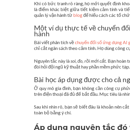
Khi có bức tranh rõ ràng, họ mới quyết định kh
là điểm khác biệt giữa tiết kiệm cảm tính và t
quản lý vận hành từ
blog
để hiểu cách các tổ chứ
Một ví dụ thực tế về chuyển đổi
hành
Bài viết phân tích về
chuyển đổi số ứng dụng AI g
chỉ cắt ngân sách theo cảm tính. Họ dùng công cụ
Nguyên tắc này là
soi, đo, rồi mới cắt
. Bạn hoàn t
đòi hỏi đội ngũ kỹ thuật hay phần mềm phức tạp.
Bài học áp dụng được cho cả ng
Ở quy mô gia đình, bạn không cần công cụ phức
trên điện thoại đã đủ để bắt đầu. Mục tiêu là nhì
Sau khi nhìn rõ, bạn sẽ biết đâu là khoản nên cắ
toàn bộ bằng ý chí.
Áp dụng nguyên tắc đó v