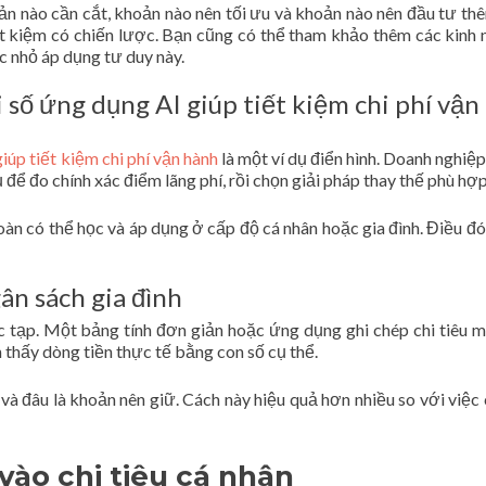
oản nào cần cắt, khoản nào nên tối ưu và khoản nào nên đầu tư th
iết kiệm có chiến lược. Bạn cũng có thể tham khảo thêm các kinh
c nhỏ áp dụng tư duy này.
 số ứng dụng AI giúp tiết kiệm chi phí vận
iúp tiết kiệm chi phí vận hành
là một ví dụ điển hình. Doanh nghiệ
 để đo chính xác điểm lãng phí, rồi chọn giải pháp thay thế phù hợp
oàn có thể học và áp dụng ở cấp độ cá nhân hoặc gia đình. Điều đ
ân sách gia đình
 tạp. Một bảng tính đơn giản hoặc ứng dụng ghi chép chi tiêu m
n thấy dòng tiền thực tế bằng con số cụ thể.
t và đâu là khoản nên giữ. Cách này hiệu quả hơn nhiều so với việc 
ào chi tiêu cá nhân