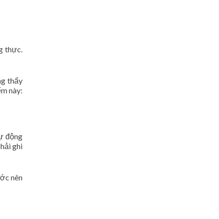
g thực.
ng thấy
ểm này:
tự động
hải ghi
ước nên