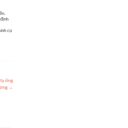
ến.
 định
hính cụ
 ty ứng
hương
→