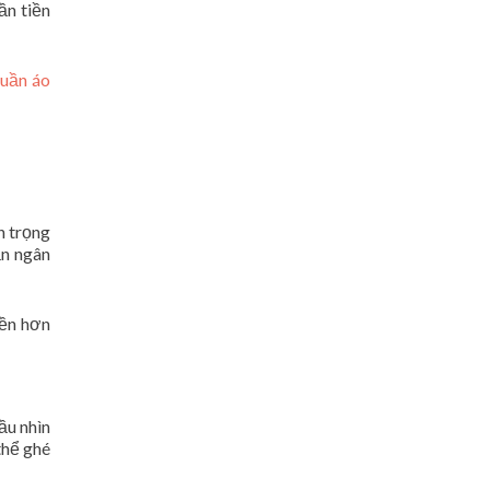
ần tiền
quần áo
n trọng
ẫn ngân
iền hơn
ầu nhìn
thể ghé