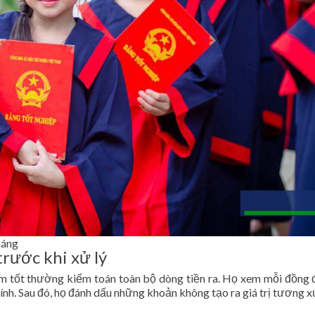
háng
 trước khi xử lý
àm tốt thường kiểm toán toàn bộ dòng tiền ra. Họ xem mỗi đồng 
ính. Sau đó, họ đánh dấu những khoản không tạo ra giá trị tương x