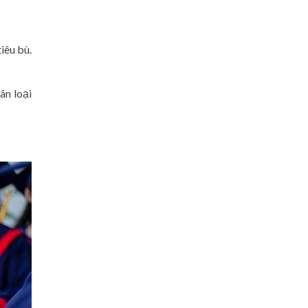
iêu bù.
ân loại