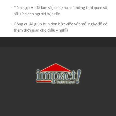
Tích hợp AI để làm việc nhẹ hơn: Những thói quen số
hữu ích cho người bận rộn
Công cụ AI giúp bạn dọn bớt việc vặt mỗi ngày để có
thêm thời gian cho điều ý nghĩa