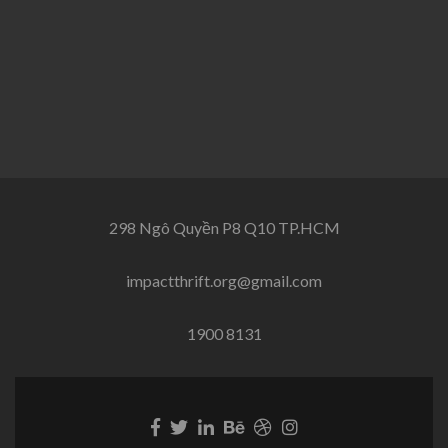
298 Ngô Quyền P8 Q10 TP.HCM
impactthrift.org@gmail.com
1900 8131
Facebook
Twitter
Linkedin
Behance
Dribble
Instagram
link
link
link
link
link
link