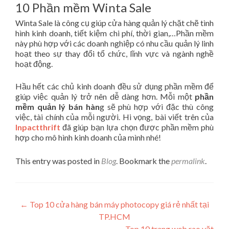
10 Phần mềm Winta Sale
Winta Sale là công cụ giúp cửa hàng quản lý chặt chẽ tình
hình kinh doanh, tiết kiệm chi phí, thời gian,…Phần mềm
này phù hợp với các doanh nghiệp có nhu cầu quản lý linh
hoạt theo sự thay đổi tổ chức, lĩnh vực và ngành nghề
hoạt động.
Hầu hết các chủ kinh doanh đều sử dụng phần mềm để
giúp việc quản lý trở nên dễ dàng hơn. Mỗi một
phần
mềm quản lý bán hàn
g sẽ phù hợp với đặc thù công
việc, tài chính của mỗi người. Hi vọng, bài viết trên của
Inpactthrift
đã giúp bạn lựa chọn được phần mềm phù
hợp cho mô hình kinh doanh của mình nhé!
This entry was posted in
Blog
. Bookmark the
permalink
.
Post navigation
←
Top 10 cửa hàng bán máy photocopy giá rẻ nhất tại
TP.HCM
Top 10 trang web rao vặt