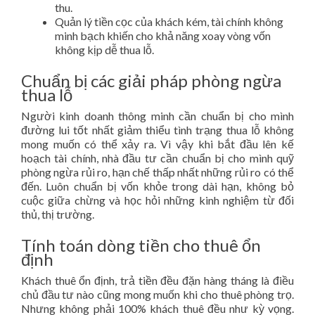
thu.
Quản lý tiền cọc của khách kém, tài chính không
minh bạch khiến cho khả năng xoay vòng vốn
không kịp dễ thua lỗ.
Chuẩn bị các giải pháp phòng ngừa
thua lỗ
Người kinh doanh thông minh cần chuẩn bị cho mình
đường lui tốt nhất giảm thiểu tình trạng thua lỗ không
mong muốn có thể xảy ra. Vì vậy khi bắt đầu lên kế
hoạch tài chính, nhà đầu tư cần chuẩn bị cho mình quỹ
phòng ngừa rủi ro, hạn chế thấp nhất những rủi ro có thể
đến. Luôn chuẩn bị vốn khỏe trong dài hạn, không bỏ
cuộc giữa chừng và học hỏi những kinh nghiệm từ đối
thủ, thị trường.
Tính toán dòng tiền cho thuê ổn
định
Khách thuê ổn định, trả tiền đều đặn hàng tháng là điều
chủ đầu tư nào cũng mong muốn khi cho thuê phòng trọ.
Nhưng không phải 100% khách thuê đều như kỳ vọng.