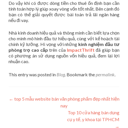
Do vậy khi có được dòng tiền cho thuê ổn định bạn cần
tính toán hợp lý giúp xoay vòng vốn tốt nhất. Bên cạnh đó
bạn có thể giải quyết được bài toán trả lãi ngân hàng
nếu đi vay.
Nhà kinh doanh hiệu quả và thông minh cần biết lựa chọn
cho mình mô hình đầu tư hiệu quả, cùng với kế hoạch tài
chính kỹ lưỡng. Hi vọng với những
kinh nghiệm đầu tư
phòng trọ cao cấp
trên của
ImpactThrift
đã giúp bạn
có phương án sử dụng nguồn vốn hiệu quả, đem lại lợi
nhuận cao.
This entry was posted in
Blog
. Bookmark the
permalink
.
Post navigation
←
top 5 mẫu website bán văn phòng phẩm đẹp nhất hiện
nay
Top 10 cửa hàng bán dụng
cụ y tế, y khoa tại TPHCM
→