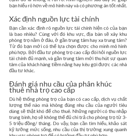
bạn hiểu rõ hơn về mô hình này và có phương án tốt nhất.
Xác định nguồn lực tài chính
Bạn cần xác định rõ nguồn lực tài chính hiện có của bạn
là bao nhiêu? Cùng với đó khu vực, địa bàn sẽ xây khu
phòng trọ nằm ở đâu, ở gần trung tâm hay xa trung tâm?
Từ đó bạn mới có thể lựa chọn được cho mình mô hình
phù hợp. Bởi đầu tư phòng trọ cao cấp đòi hỏi nguồn lực
tài chính đủ mạnh, và gần trung tâm mới thu hút sự quan
tâm của khách hàng tiềm năng hay kêu gọi được các nhà
đầu tư khác.
Đánh giá nhu cầu của phân khúc
thuê nhà trọ cao cấp
Dù hệ thống phòng trọ của bạn có cao cấp, dịch vụ chất
lượng thế nào mà không đúng nhu cầu của người tiêu
dùng sẽ thật khó để cho thuê. Những người có thu nhập
trung bình, họ sẽ không thể đủ chi trả cho phòng trọ từ 3-
5 triệu đồng/ tháng. Do vậy, bạn cần tìm hiểu, khảo sát
kỹ lưỡng mức sống, nhu cầu của thị trường xung quanh
khu vực phòng trọ để có hướng đầu tư phù hợp.