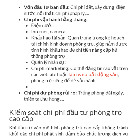
Vốn đầu tư ban đầu:
Chi phí đất, xây dựng, điện
nước, nội thất, chi phí pháp lý,…
Chi phí vận hành hằng tháng:
Điện nước
Internet, camera
Khấu hao tài sản: Quan trọng trong kế hoạch
tài chính kinh doanh phòng trọ, giúp nắm được
tình hình khấu hao để chi tiền nâng cấp hệ
thống phòng trọ
Quản lý nhân sự:
Chi phí marketing: Có thể đăng tin rao vặt trên
các website hoặc
làm web bất động sản
,
phòng trọ riêng để dễ vận hành
…
Chi phí dự phòng rủi ro:
Trống phòng dài ngày,
thiên tai, hư hỏng,…
Kiểm soát chi phí đầu tư phòng trọ
cao cấp
Khi đầu tư vào mô hình phòng trọ cao cấp không tránh
khỏi các chi phí phát sinh đảm bảo chất lượng dịch vụ