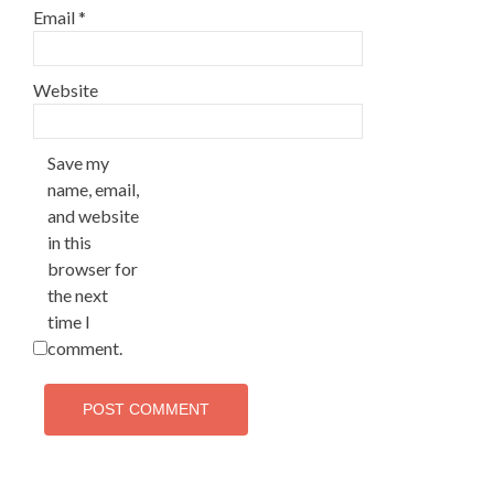
Email
*
Website
Save my
name, email,
and website
in this
browser for
the next
time I
comment.