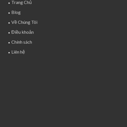
Trang Chủ
Blog
Về Chúng Tôi
Điều khoản
Chính sách
Liên hệ