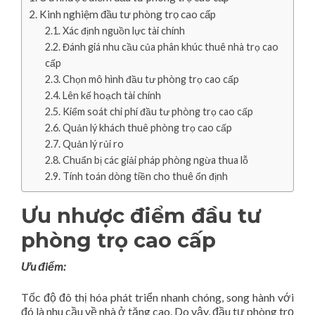
Kinh nghiệm đầu tư phòng trọ cao cấp
Xác định nguồn lực tài chính
Đánh giá nhu cầu của phân khúc thuê nhà trọ cao
cấp
Chọn mô hình đầu tư phòng trọ cao cấp
Lên kế hoạch tài chính
Kiểm soát chi phí đầu tư phòng trọ cao cấp
Quản lý khách thuê phòng trọ cao cấp
Quản lý rủi ro
Chuẩn bị các giải pháp phòng ngừa thua lỗ
Tính toán dòng tiền cho thuê ổn định
Ưu nhược điểm đầu tư
phòng trọ cao cấp
Ưu điểm:
Tốc độ đô thị hóa phát triển nhanh chóng, song hành với
đó là nhu cầu về nhà ở tăng cao. Do vậy, đầu tư phòng trọ