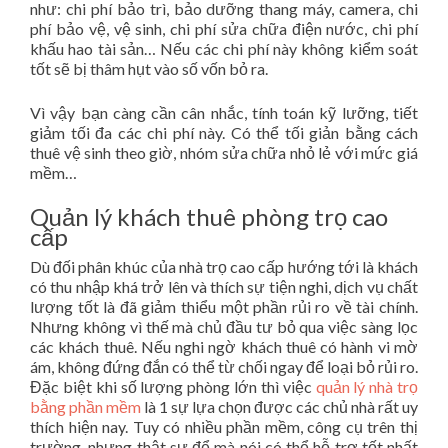
như: chi phí bảo trì, bảo dưỡng thang máy, camera, chi
phí bảo vệ, vệ sinh, chi phí sửa chữa điện nước, chi phí
khấu hao tài sản… Nếu các chi phí này không kiểm soát
tốt sẽ bị thâm hụt vào số vốn bỏ ra.
Vì vậy bạn càng cần cân nhắc, tính toán kỹ lưỡng, tiết
giảm tối đa các chi phí này. Có thể tối giản bằng cách
thuê vệ sinh theo giờ, nhóm sửa chữa nhỏ lẻ với mức giá
mềm…
Quản lý khách thuê phòng trọ cao
cấp
Dù đối phân khúc của nhà trọ cao cấp hướng tới là khách
có thu nhập khá trở lên và thích sự tiện nghi, dịch vụ chất
lượng tốt là đã giảm thiểu một phần rủi ro về tài chính.
Nhưng không vì thế mà chủ đầu tư bỏ qua việc sàng lọc
các khách thuê. Nếu nghi ngờ khách thuê có hành vi mờ
ám, không đứng đắn có thể từ chối ngay để loại bỏ rủi ro.
Đặc biệt khi số lượng phòng lớn thì việc
quản lý nhà trọ
bằng phần mềm
là 1 sự lựa chọn được các chủ nhà rất uy
thích hiện nay. Tuy có nhiều phần mềm, công cụ trên thị
trường, nhưng thật sự để mà nói có thể hỗ trợ tốt nhất