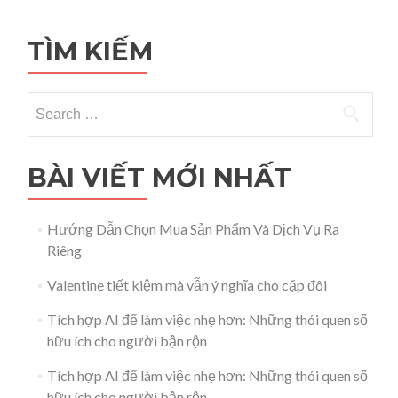
TÌM KIẾM
Search for:
BÀI VIẾT MỚI NHẤT
Hướng Dẫn Chọn Mua Sản Phẩm Và Dịch Vụ Ra
Riêng
Valentine tiết kiệm mà vẫn ý nghĩa cho cặp đôi
Tích hợp AI để làm việc nhẹ hơn: Những thói quen số
hữu ích cho người bận rộn
Tích hợp AI để làm việc nhẹ hơn: Những thói quen số
hữu ích cho người bận rộn