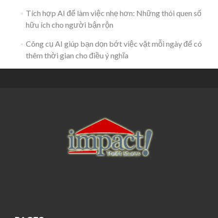
Tích hợp AI để làm việc nhẹ hơn: Những thói quen số
hữu ích cho người bận rộn
Công cụ AI giúp bạn dọn bớt việc vặt mỗi ngày để có
thêm thời gian cho điều ý nghĩa