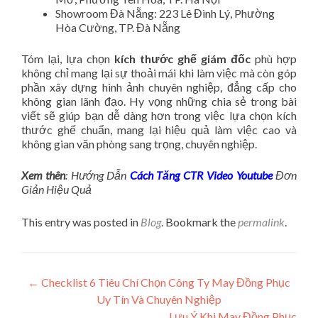
Showroom Đà Nẵng: 223 Lê Đình Lý, Phường
Hòa Cường, TP. Đà Nẵng
Tóm lại, lựa chọn
kích thước ghế giám đốc
phù hợp
không chỉ mang lại sự thoải mái khi làm việc mà còn góp
phần xây dựng hình ảnh chuyên nghiệp, đẳng cấp cho
không gian lãnh đạo. Hy vọng những chia sẻ trong bài
viết sẽ giúp bạn dễ dàng hơn trong việc lựa chọn kích
thước ghế chuẩn, mang lại hiệu quả làm việc cao và
không gian văn phòng sang trọng, chuyên nghiệp.
Xem thên
: Hướng Dẫn
Cách Tăng CTR Video Youtube
Đơn
Giản Hiệu Quả
This entry was posted in
Blog
. Bookmark the
permalink
.
Post navigation
←
Checklist 6 Tiêu Chí Chọn Công Ty May Đồng Phục
Uy Tín Và Chuyên Nghiệp
Lưu Ý Khi May Đồng Phục