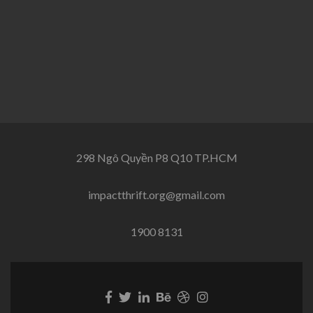
298 Ngô Quyền P8 Q10 TP.HCM
impactthrift.org@gmail.com
1900 8131
Facebook
Twitter
Linkedin
Behance
Dribble
Instagram
link
link
link
link
link
link