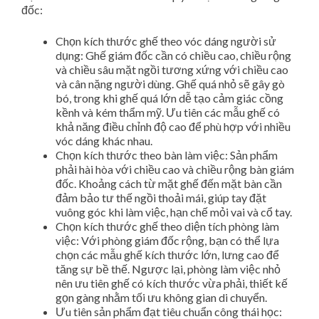
đốc:
Chọn kích thước ghế theo vóc dáng người sử
dụng: Ghế giám đốc cần có chiều cao, chiều rộng
và chiều sâu mặt ngồi tương xứng với chiều cao
và cân nặng người dùng. Ghế quá nhỏ sẽ gây gò
bó, trong khi ghế quá lớn dễ tạo cảm giác cồng
kềnh và kém thẩm mỹ. Ưu tiên các mẫu ghế có
khả năng điều chỉnh độ cao để phù hợp với nhiều
vóc dáng khác nhau.
Chọn kích thước theo bàn làm việc: Sản phẩm
phải hài hòa với chiều cao và chiều rộng bàn giám
đốc. Khoảng cách từ mặt ghế đến mặt bàn cần
đảm bảo tư thế ngồi thoải mái, giúp tay đặt
vuông góc khi làm việc, hạn chế mỏi vai và cổ tay.
Chọn kích thước ghế theo diện tích phòng làm
việc: Với phòng giám đốc rộng, bạn có thể lựa
chọn các mẫu ghế kích thước lớn, lưng cao để
tăng sự bề thế. Ngược lại, phòng làm việc nhỏ
nên ưu tiên ghế có kích thước vừa phải, thiết kế
gọn gàng nhằm tối ưu không gian di chuyển.
Ưu tiên sản phẩm đạt tiêu chuẩn công thái học: