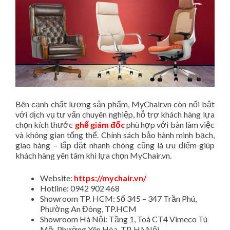
Bên cạnh chất lượng sản phẩm, MyChair.vn còn nổi bật
với dịch vụ tư vấn chuyên nghiệp, hỗ trợ khách hàng lựa
chọn kích thước
ghế giám đốc
phù hợp với bàn làm việc
và không gian tổng thể. Chính sách bảo hành minh bạch,
giao hàng – lắp đặt nhanh chóng cũng là ưu điểm giúp
khách hàng yên tâm khi lựa chọn MyChair.vn.
Website:
https://mychair.vn/
Hotline: 0942 902 468
Showroom TP. HCM: Số 345 – 347 Trần Phú,
Phường An Đông, TP.HCM
Showroom Hà Nội: Tầng 1, Toà CT4 Vimeco Tú
Mỡ, Phường Yên Hòa, TP. Hà Nội